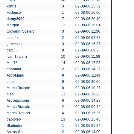
tuvok
30
02-10-06 11:53
xchris
3
02-08-06 23:59
Federico
1
02-08-06 16:00
damy2000
7
02-08-06 20:40
Morgan
12
02-08-06 16:01
Giovanni Sostero
3
02-09-06 11:56
astrofilo
2
02-09-06 02:28
gervesus
3
02-08-06 15:37
batti38
8
02-09-06 09:25
Ivan Tiraferri
10
02-09-06 11:59
Mak78
14
02-08-06 17:05
brianmai
2
02-08-06 14:27
AstroManu
9
02-09-06 11:43
bleo
9
02-08-06 20:06
Marco Bracale
0
02-08-06 10:27
bleo
13
02-08-06 19:23
Astroitaly.com
6
02-08-06 14:23
Marco Bracale
2
02-08-06 09:42
Marco Retucci
4
02-08-06 15:36
paololeo
13
02-08-06 23:48
Starfinder
1
02-08-06 09:24
Astrosofia
2
02-08-06 14:00