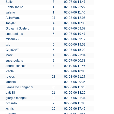
Sally
3
02-07-06 14:47
Ennio Tafuro
1
02-07-06 22:22
valerio
1
02-07-06 11:40
AstroManu
17
02-08-06 12:06
Tony87
4
02-07-06 10:38
Giovanni Sostero
2
02-07-06 09:07
superpolaris
5
02-07-06 19:47
micene22
3
02-07-06 09:17
ixio
0
02-06-06 19:59
Gigi62VE
6
02-07-06 15:22
Mark
4
02-06-06 21:34
superpolaris
2
02-07-06 00:38
andreaconsole
4
02-10-06 11:56
Paola
3
02-07-06 10:03
ruycos
23
02-08-06 21:27
fabrizio
3
02-07-06 09:35
Leonardo Longarini
0
02-06-06 15:20
batti38
11
02-06-06 18:25
giorgio mengoli
3
02-07-06 01:34
riccardo
2
02-06-06 15:08
xchris
15
02-06-06 17:46