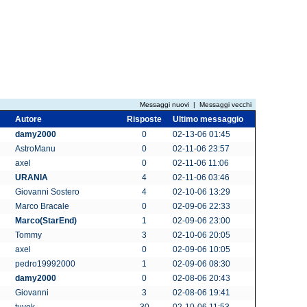
Messaggi nuovi
|
Messaggi vecchi
Autore
Risposte
Ultimo messaggio
damy2000
0
02-13-06 01:45
AstroManu
0
02-11-06 23:57
axel
0
02-11-06 11:06
URANIA
4
02-11-06 03:46
Giovanni Sostero
4
02-10-06 13:29
Marco Bracale
0
02-09-06 22:33
Marco(StarEnd)
1
02-09-06 23:00
Tommy
3
02-10-06 20:05
axel
0
02-09-06 10:05
pedro19992000
1
02-09-06 08:30
damy2000
0
02-08-06 20:43
Giovanni
3
02-08-06 19:41