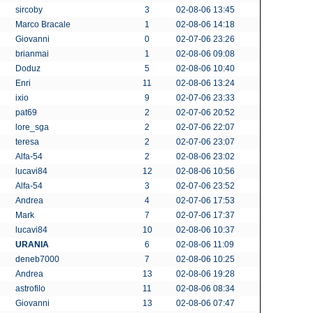
sircoby
3
02-08-06 13:45
Marco Bracale
1
02-08-06 14:18
Giovanni
0
02-07-06 23:26
brianmai
1
02-08-06 09:08
Doduz
5
02-08-06 10:40
Enri
11
02-08-06 13:24
ixio
9
02-07-06 23:33
pat69
2
02-07-06 20:52
lore_sga
2
02-07-06 22:07
teresa
2
02-07-06 23:07
Alfa-54
2
02-08-06 23:02
lucavi84
12
02-08-06 10:56
Alfa-54
3
02-07-06 23:52
Andrea
4
02-07-06 17:53
Mark
7
02-07-06 17:37
lucavi84
10
02-08-06 10:37
URANIA
6
02-08-06 11:09
deneb7000
7
02-08-06 10:25
Andrea
13
02-08-06 19:28
astrofilo
11
02-08-06 08:34
Giovanni
13
02-08-06 07:47