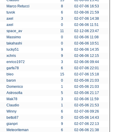
Claudio
13
02-06-06 23:41
Marco Retucci
8
02-07-06 16:53
tuvok
6
02-08-06 21:59
axel
3
02-07-06 14:38
axel
0
02-06-06 11:51
space_av
11
02-12-06 23:47
Massimo
0
02-06-06 11:08
takahashi
0
02-06-06 10:51
lucky51
9
02-06-06 14:35
xchris
9
02-06-06 12:15
enrico1972
3
02-06-06 09:44
garfa78
6
02-07-06 22:01
bleo
15
02-07-06 15:18
baron
0
02-05-06 21:03
Domenico
1
02-05-06 21:03
Astrosofia
5
02-05-06 21:17
Mak78
3
02-06-06 11:59
Claudio
1
02-05-06 21:53
Winny
6
02-07-06 09:26
betto87
0
02-05-06 14:43
gianpri
9
02-07-06 22:13
Meteoriteman
6
02-06-06 21:38