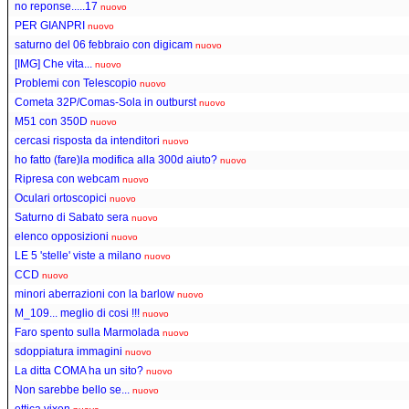
no reponse.....17
nuovo
PER GIANPRI
nuovo
saturno del 06 febbraio con digicam
nuovo
[IMG] Che vita...
nuovo
Problemi con Telescopio
nuovo
Cometa 32P/Comas-Sola in outburst
nuovo
M51 con 350D
nuovo
cercasi risposta da intenditori
nuovo
ho fatto (fare)la modifica alla 300d aiuto?
nuovo
Ripresa con webcam
nuovo
Oculari ortoscopici
nuovo
Saturno di Sabato sera
nuovo
elenco opposizioni
nuovo
LE 5 'stelle' viste a milano
nuovo
CCD
nuovo
minori aberrazioni con la barlow
nuovo
M_109... meglio di cosi !!!
nuovo
Faro spento sulla Marmolada
nuovo
sdoppiatura immagini
nuovo
La ditta COMA ha un sito?
nuovo
Non sarebbe bello se...
nuovo
ottica vixen