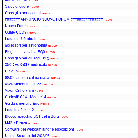
nuovo
Saluti di cuore
nuovo
Consiglio per acquisti
nuovo
####### ANNUNCIO NUOVO FORUM ###############
nuovo
Nuovo Forum
nuovo
Quale CCD?
nuovo
Luna del 6 febbraio
nuovo
accessori per astronomia
nuovo
Elogio alla vecchia EQ6
nuovo
Consiglio per gli acquisti ;)
nuovo
350D vs 350D modificata
nuovo
Clavius
nuovo
08/02: ancora calma piatta!
nuovo
www.Meteoblue.ch???
nuovo
Vixen Ortho 7mm
nuovo
Curiositŕ C14 - Meade14
nuovo
Guida smontare Eq6
nuovo
Luna in afocale 2
nuovo
Blocco specchio SCT della Borg
nuovo
M42 x Renzo
nuovo
Software per webcam lunghe esposizioni
nuovo
Ultimo Saturno del 2/02/06
nuovo