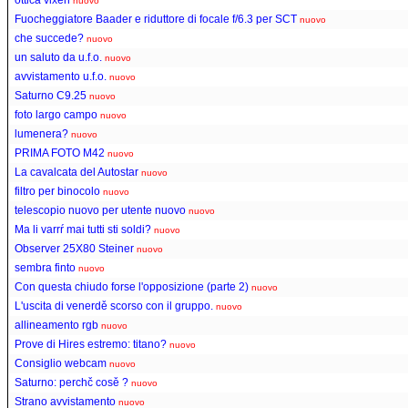
nuovo
Fuocheggiatore Baader e riduttore di focale f/6.3 per SCT
nuovo
che succede?
nuovo
un saluto da u.f.o.
nuovo
avvistamento u.f.o.
nuovo
Saturno C9.25
nuovo
foto largo campo
nuovo
lumenera?
nuovo
PRIMA FOTO M42
nuovo
La cavalcata del Autostar
nuovo
filtro per binocolo
nuovo
telescopio nuovo per utente nuovo
nuovo
Ma li varrŕ mai tutti sti soldi?
nuovo
Observer 25X80 Steiner
nuovo
sembra finto
nuovo
Con questa chiudo forse l'opposizione (parte 2)
nuovo
L'uscita di venerdě scorso con il gruppo.
nuovo
allineamento rgb
nuovo
Prove di Hires estremo: titano?
nuovo
Consiglio webcam
nuovo
Saturno: perchč cosě ?
nuovo
Strano avvistamento
nuovo