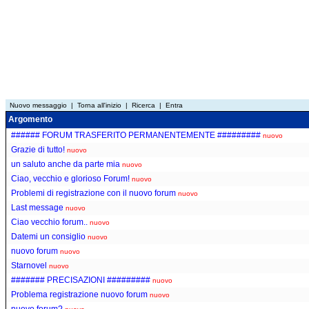
Nuovo messaggio
|
Torna all'inizio
|
Ricerca
|
Entra
Argomento
###### FORUM TRASFERITO PERMANENTEMENTE #########
nuovo
Grazie di tutto!
nuovo
un saluto anche da parte mia
nuovo
Ciao, vecchio e glorioso Forum!
nuovo
Problemi di registrazione con il nuovo forum
nuovo
Last message
nuovo
Ciao vecchio forum..
nuovo
Datemi un consiglio
nuovo
nuovo forum
nuovo
Starnovel
nuovo
####### PRECISAZIONI #########
nuovo
Problema registrazione nuovo forum
nuovo
nuovo forum?