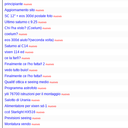
principiante
nuovo
Aggiornamento sito
nuovo
SC 12" + eos 300d postate foto
nuovo
Ultimo saturno c 9.25
nuovo
Chi l'ha visto? (Coelum)
nuovo
coelum?
nuovo
eos 300d aiuto?(seconda volta)
nuovo
Saturno al C14
nuovo
vixen 114 ed
nuovo
ce la farň?
nuovo
Finalmente ce l'ho fatta!! 2
nuovo
vedo tutto buio!
nuovo
Finalmente ce l'ho fatta!!
nuovo
Qualitŕ ottica e seeing medio
nuovo
Programma astrofoto
nuovo
yili 76700 istruzioni per il montaggio
nuovo
Salotto di Urania
nuovo
Alimentatore per vixen sd-1
nuovo
ccd Starlight HX516
nuovo
Previsioni seeing
nuovo
Montatura vendo
nuovo